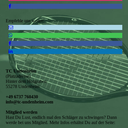
Empfehle uns weiter:
TC Undenheim
(Platzadresse)
Hinter dem Hofgraben
55278 Undenheim
+49 6737 760430
info@tc-undenheim.com
Mitglied werden
Hast Du Lust, endlich mal den Schläger zu schwingen? Dann
werde bei uns Mitglied. Mehr Infos erhältst Du auf der Seite: