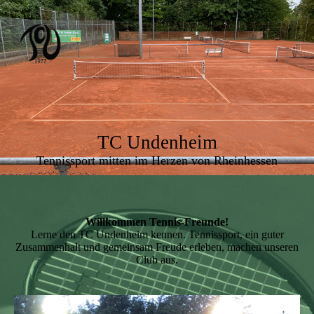
TC Undenheim
Tennissport mitten im Herzen von Rheinhessen
Willkommen Tennis-Freunde!
Lerne den TC Undenheim kennen. Tennissport, ein guter
Zusammenhalt und gemeinsam Freude erleben, machen unseren
Club aus.