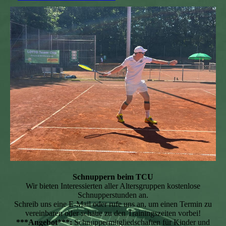
Schnuppern beim TCU
Wir bieten Interessierten aller Altersgruppen kostenlose
Schnupperstunden an.
Schreib uns eine E-Mail oder rufe uns an, um einen Termin zu
vereinbaren oder schaue zu den Trainingszeiten vorbei!
***Angebot***:
Schnuppermitgliedschaften für Kinder und