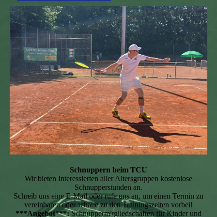
Schnuppern beim TCU
Wir bieten Interessierten aller Altersgruppen kostenlose
Schnupperstunden an.
Schreib uns eine E-Mail oder rufe uns an, um einen Termin zu
vereinbaren oder schaue zu den Trainingszeiten vorbei!
***Angebot***:
Schnuppermitgliedschaften für Kinder und