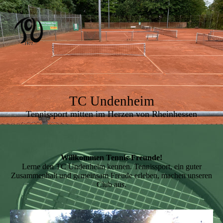
TC Undenheim
Tennissport mitten im Herzen von Rheinhessen
Willkommen Tennis-Freunde!
Lerne den TC Undenheim kennen. Tennissport, ein guter
Zusammenhalt und gemeinsam Freude erleben, machen unseren
Club aus.