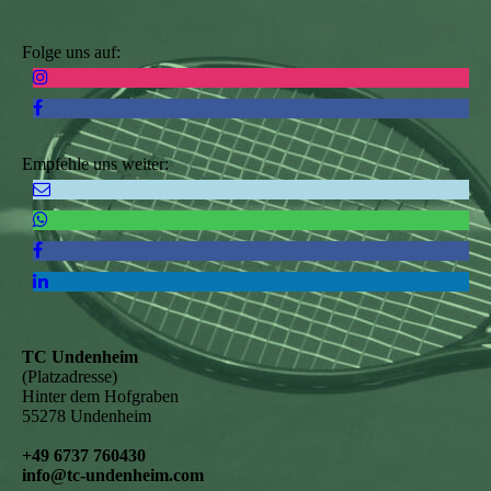
Folge uns auf:
Empfehle uns weiter:
TC Undenheim
(Platzadresse)
Hinter dem Hofgraben
55278 Undenheim
+49 6737 760430
info@tc-undenheim.com