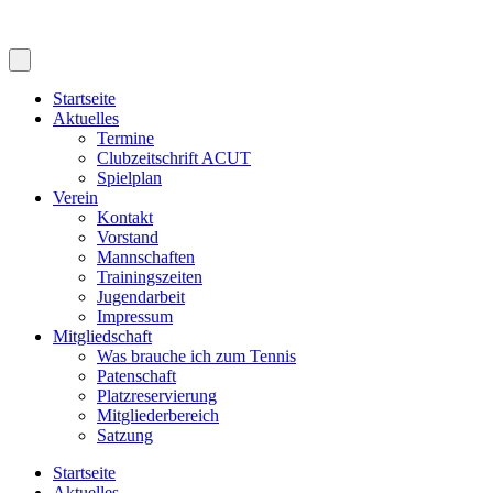
Startseite
Aktuelles
Termine
Clubzeitschrift ACUT
Spielplan
Verein
Kontakt
Vorstand
Mannschaften
Trainingszeiten
Jugendarbeit
Impressum
Mitgliedschaft
Was brauche ich zum Tennis
Patenschaft
Platzreservierung
Mitgliederbereich
Satzung
Startseite
Aktuelles