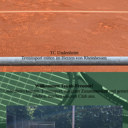
TC Undenheim
Tennissport mitten im Herzen von Rheinhessen
Willkommen Tennis-Freunde!
C Undenheim kennen. Tennissport, ein guter Zusammenhalt und geme
erleben, machen unseren Club aus.