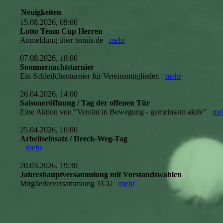
Neuigkeiten
15.08.2026, 09:00
Lotto Team Cup Herren
Anmeldung über tennis.de
mehr
07.08.2026, 18:00
Sommernachtsturnier
Ein Schleifchenturnier für Vereinsmitglieder.
mehr
26.04.2026, 14:00
Saisoneröffnung / Tag der offenen Tür
Eine Aktion von "Vereint in Bewegung - gemeinsam aktiv"
me
25.04.2026, 10:00
Arbeitseinsatz / Dreck-Weg-Tag
mehr
20.03.2026, 19:30
Jahreshauptversammlung mit Vorstandswahlen
Mitgliederversammlung TCU
mehr