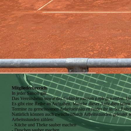
Mitgliederbereich
In jeder Saison gilt:
Das Vereinsheim sowie das Gelände müssen geplegt werden. Bei 
Es gibt eine Reihe an Aufgaben. Manche dieser Aufgaben fallen 
Termine zu gemeinsamen Arbeitseinsätzen findet ihr in der Rubr
Natürlich können auch zwischendurch Arbeitsstunden geleistet
Arbeitsstunden zählen:
- Küche und Theke sauber machen
- Duschen sauber machen