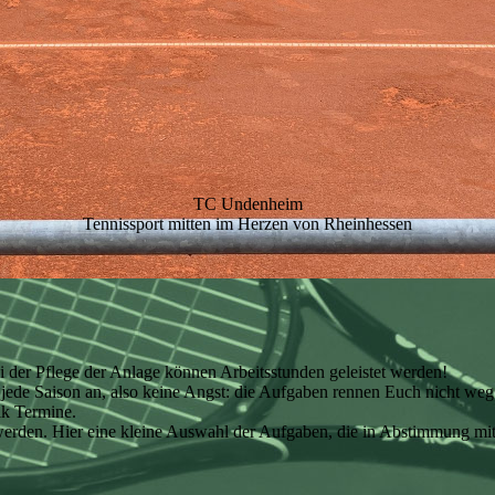
TC Undenheim
Tennissport mitten im Herzen von Rheinhessen
der Pflege der Anlage können Arbeitsstunden geleistet werden!
jede Saison an, also keine Angst: die Aufgaben rennen Euch nicht weg
ik Termine.
 werden. Hier eine kleine Auswahl der Aufgaben, die in Abstimmung 