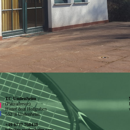
TC Undenheim
(Platzadresse)
Hinter dem Hofgraben
55278 Undenheim
+49 6737 760430
info@tc-undenheim.com