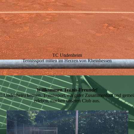
TC Undenheim
Tennissport mitten im Herzen von Rheinhessen
Willkommen Tennis-Freunde!
C Undenheim kennen. Tennissport, ein guter Zusammenhalt und geme
erleben, machen unseren Club aus.