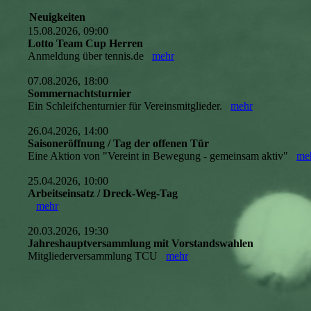
Neuigkeiten
15.08.2026, 09:00
Lotto Team Cup Herren
Anmeldung über tennis.de
mehr
07.08.2026, 18:00
Sommernachtsturnier
Ein Schleifchenturnier für Vereinsmitglieder.
mehr
26.04.2026, 14:00
Saisoneröffnung / Tag der offenen Tür
Eine Aktion von "Vereint in Bewegung - gemeinsam aktiv"
me
25.04.2026, 10:00
Arbeitseinsatz / Dreck-Weg-Tag
mehr
20.03.2026, 19:30
Jahreshauptversammlung mit Vorstandswahlen
Mitgliederversammlung TCU
mehr